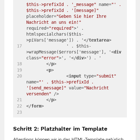
$this->prefixId . '_message"
name
=
"' . 
$this->prefixId . '[message]"
placeholder
=
"Geben Sie hier Ihre 
Nachricht an uns ein!"
required
=
"required"
>
' . 
htmlspecialchars($this-
>piVars['message']) . '
</
textarea
>
		' . $this-
>wrapMessage($errors['message'], '
<
div
class
=
"error"
>
', '
</
div
>
') . '
</
p
>
<
p
>
<
input
type
=
"submit"
name
=
"' . $this->prefixId . 
'[send_message]"
value
=
"Nachricht 
versenden"
 />
</
p
>
</
form
>
Schritt 2: Platzhalter im Template
Allerdings können wir in das HTML-Template natürlich