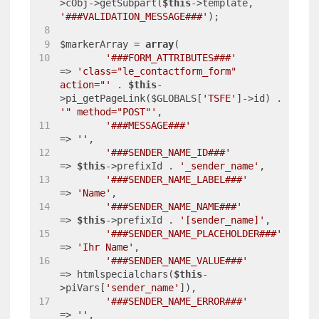
>cObj->getSubpart(
$this
->template, 
'###VALIDATION_MESSAGE###'
);
$markerArray = 
array
(
'###FORM_ATTRIBUTES###'
=> 
'class="le_contactform_form" 
action="'
 . 
$this
-
>pi_getPageLink($GLOBALS[
'TSFE'
]->id) . 
'" method="POST"'
,
'###MESSAGE###'
=> 
''
,
'###SENDER_NAME_ID###'
=> 
$this
->prefixId . 
'_sender_name'
,
'###SENDER_NAME_LABEL###'
=> 
'Name'
,
'###SENDER_NAME_NAME###'
=> 
$this
->prefixId . 
'[sender_name]'
,
'###SENDER_NAME_PLACEHOLDER###'
=> 
'Ihr Name'
,
'###SENDER_NAME_VALUE###'
=> htmlspecialchars(
$this
-
>piVars[
'sender_name'
]),
'###SENDER_NAME_ERROR###'
=> 
''
,