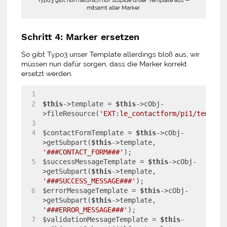
Typo3 gibt nun natürlich nur stupide unser Template aus —
mitsamt aller Marker.
Schritt 4: Marker ersetzen
So gibt Typo3 unser Template allerdings bloß aus, wir
müssen nun dafür sorgen, dass die Marker korrekt
ersetzt werden.
$this
->template = 
$this
->cObj-
>fileResource(
'EXT:le_contactform/pi1/templat
$contactFormTemplate = 
$this
->cObj-
>getSubpart(
$this
->template, 
'###CONTACT_FORM###'
);
$successMessageTemplate = 
$this
->cObj-
>getSubpart(
$this
->template, 
'###SUCCESS_MESSAGE###'
);
$errorMessageTemplate = 
$this
->cObj-
>getSubpart(
$this
->template, 
'###ERROR_MESSAGE###'
);
$validationMessageTemplate = 
$this
-