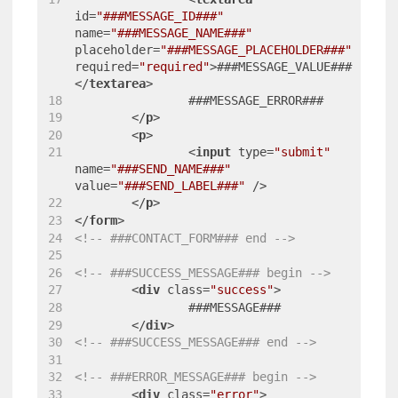
id
=
"###MESSAGE_ID###"
name
=
"###MESSAGE_NAME###"
placeholder
=
"###MESSAGE_PLACEHOLDER###"
required
=
"required"
>
###MESSAGE_VALUE###
</
textarea
>
		###MESSAGE_ERROR###
</
p
>
<
p
>
<
input
type
=
"submit"
name
=
"###SEND_NAME###"
value
=
"###SEND_LABEL###"
 />
</
p
>
</
form
>
<!-- ###CONTACT_FORM### end -->
<!-- ###SUCCESS_MESSAGE### begin -->
<
div
class
=
"success"
>
		###MESSAGE###
</
div
>
<!-- ###SUCCESS_MESSAGE### end -->
<!-- ###ERROR_MESSAGE### begin -->
<
div
class
=
"error"
>