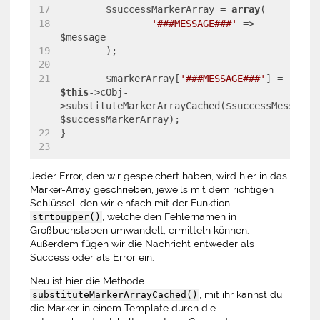
	$successMarkerArray = 
array
(
'###MESSAGE###'
 => 
$message
	);
	$markerArray[
'###MESSAGE###'
] = 
$this
->cObj-
>substituteMarkerArrayCached($successMessageTe
$successMarkerArray);
}
Jeder Error, den wir gespeichert haben, wird hier in das
Marker-Array geschrieben, jeweils mit dem richtigen
Schlüssel, den wir einfach mit der Funktion
, welche den Fehlernamen in
strtoupper()
Großbuchstaben umwandelt, ermitteln können.
Außerdem fügen wir die Nachricht entweder als
Success oder als Error ein.
Neu ist hier die Methode
, mit ihr kannst du
substituteMarkerArrayCached()
die Marker in einem Template durch die