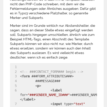
nicht den PHP-Code schreiben, mit dem wir die
Fehlermeldungen oder Ähnliches ausgeben. Dafür gibt
es in Typo3 verschiedene Platzhalter, so genannte
Marker und Subparts.
Marker sind im Grunde wirklich nur Abstandshalter, die
sagen, dass an dieser Stelle etwas eingefügt werden
soll. Subparts hingegen umschließen, ähnlich wie zum
Beispiel HTML-Tags, einen Abschnitt des Template.
Subparts können wir also nicht nur, wie Marker, durch
etwas ersetzen, sondern wir können auch den Inhalt
des Subparts auslesen. Es wird vielleicht etwas
deutlicher, wenn ich es einfach zeige.
<!-- ###CONTACT_FORM### begin -->
<
form
 ###
FORM_ATTRIBUTES
###>
	###MESSAGE###
<
p
>
<
label
for
=
"###SENDER_NAME_ID###"
>
###SENDER_NAME_LAB
</
label
>
<
input
type
=
"text"