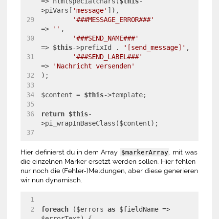
=> htmlspecialchars(
$this
-
>piVars[
'message'
]),
'###MESSAGE_ERROR###'
=> 
''
,
'###SEND_NAME###'
=> 
$this
->prefixId . 
'[send_message]'
,
'###SEND_LABEL###'
=> 
'Nachricht versenden'
);
$content = 
$this
->template;
return
$this
-
>pi_wrapInBaseClass($content);
Hier definierst du in dem Array
, mit was
$markerArray
die einzelnen Marker ersetzt werden sollen. Hier fehlen
nur noch die (Fehler-)Meldungen, aber diese generieren
wir nun dynamisch.
foreach
 ($errors 
as
 $fieldName => 
$errorText) {