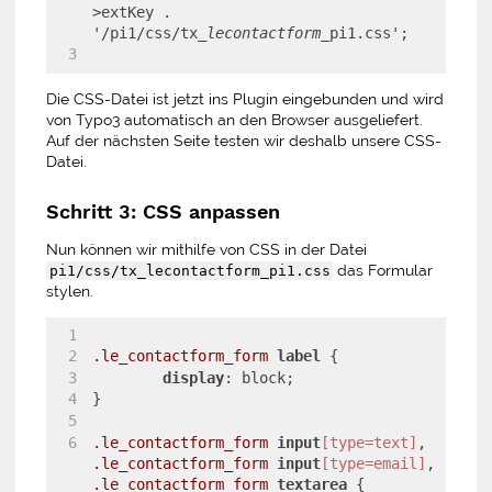
>extKey . 
'/pi1/css/tx
_lecontactform_
pi1.css';
Die CSS-Datei ist jetzt ins Plugin eingebunden und wird
von Typo3 automatisch an den Browser ausgeliefert.
Auf der nächsten Seite testen wir deshalb unsere CSS-
Datei.
Schritt 3: CSS anpassen
Nun können wir mithilfe von CSS in der Datei
das Formular
pi1/css/tx_lecontactform_pi1.css
stylen.
.le_contactform_form
label
 {
display
: block;
}
.le_contactform_form
input
[type=text]
, 
.le_contactform_form
input
[type=email]
, 
.le_contactform_form
textarea
 {