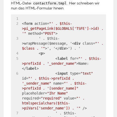
HTML-Datei
. Hier schreiben wir
contactform.tmpl
nun das HTML-Formular hinein.
<
form
action
=
"' . $this-
>pi_getPageLink($GLOBALS['TSFE']->id) . 
'"
method
=
"POST"
>
	' . $this-
>wrapMessage($message, '
<
div
class
=
"' . 
$class . '"
>
', '
</
div
>
') . '
<
p
>
<
label
for
=
"' . $this-
>prefixId . '_sender_name"
>
Name:
</
label
>
<
input
type
=
"text"
id
=
"' . $this->prefixId . 
'_sender_name"
name
=
"' . $this-
>prefixId . '[sender_name]"
placeholder
=
"Ihr Name"
required
=
"required"
value
=
"' . 
htmlspecialchars($this-
>piVars['sender_name']) . '"
 />
		' . $this-