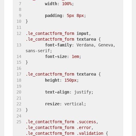
width
: 
100%
;
padding
: 
5px
8px
;
}
.le_contactform_form
input
, 
.le_contactform_form
textarea
 {
font-family
: Verdana, Geneva, 
sans-serif;
font-size
: 
1em
;
}
.le_contactform_form
textarea
 {
height
: 
150px
;
text-align
: justify;
resize
: vertical;
}
.le_contactform_form
.success
, 
.le_contactform_form
.error
, 
.le_contactform_form
.validation
 {