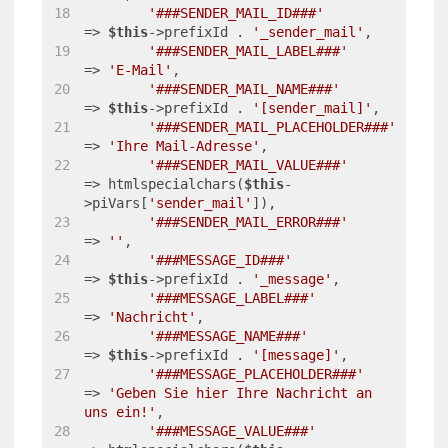
'###SENDER_MAIL_ID###'
=> 
$this
->prefixId . 
'_sender_mail'
,
'###SENDER_MAIL_LABEL###'
=> 
'E-Mail'
,
'###SENDER_MAIL_NAME###'
=> 
$this
->prefixId . 
'[sender_mail]'
,
'###SENDER_MAIL_PLACEHOLDER###'
=> 
'Ihre Mail-Adresse'
,
'###SENDER_MAIL_VALUE###'
=> htmlspecialchars(
$this
-
>piVars[
'sender_mail'
]),
'###SENDER_MAIL_ERROR###'
=> 
''
,
'###MESSAGE_ID###'
=> 
$this
->prefixId . 
'_message'
,
'###MESSAGE_LABEL###'
=> 
'Nachricht'
,
'###MESSAGE_NAME###'
=> 
$this
->prefixId . 
'[message]'
,
'###MESSAGE_PLACEHOLDER###'
=> 
'Geben Sie hier Ihre Nachricht an 
uns ein!'
,
'###MESSAGE_VALUE###'