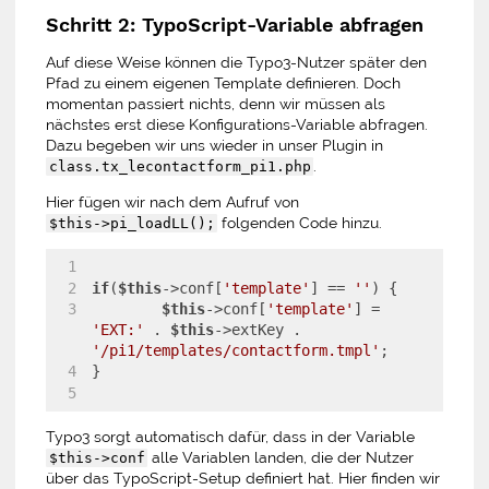
Schritt 2: TypoScript-Variable abfragen
Auf diese Weise können die Typo3-Nutzer später den
Pfad zu einem eigenen Template definieren. Doch
momentan passiert nichts, denn wir müssen als
nächstes erst diese Konfigurations-Variable abfragen.
Dazu begeben wir uns wieder in unser Plugin in
.
class.tx_lecontactform_pi1.php
Hier fügen wir nach dem Aufruf von
folgenden Code hinzu.
$this->pi_loadLL();
if
(
$this
->conf[
'template'
] == 
''
) {
$this
->conf[
'template'
] = 
'EXT:'
 . 
$this
->extKey . 
'/pi1/templates/contactform.tmpl'
;
}
Typo3 sorgt automatisch dafür, dass in der Variable
alle Variablen landen, die der Nutzer
$this->conf
über das TypoScript-Setup definiert hat. Hier finden wir