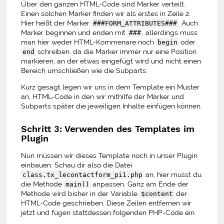
Über den ganzen HTML-Code sind Marker verteilt.
Einen solchen Marker finden wir als erstes in Zeile 2.
Hier heißt der Marker
. Auch
###FORM_ATTRIBUTES###
Marker beginnen und enden mit
, allerdings muss
###
man hier weder HTML-Kommenare noch
oder
begin
schreiben, da die Marker immer nur eine Position
end
markieren, an der etwas eingefügt wird und nicht einen
Bereich umschließen wie die Subparts.
Kurz gesagt legen wir uns in dem Template ein Muster
an, HTML-Code in den wir mithilfe der Marker und
Subparts später die jeweiligen Inhalte einfügen können.
Schritt 3: Verwenden des Templates im
Plugin
Nun müssen wir dieses Template noch in unser Plugin
einbauen. Schau dir also die Datei
an, hier musst du
class.tx_lecontactform_pi1.php
die Methode
anpassen. Ganz am Ende der
main()
Methode wird bisher in der Variable
der
$content
HTML-Code geschrieben. Diese Zeilen entfernen wir
jetzt und fügen stattdessen folgenden PHP-Code ein.