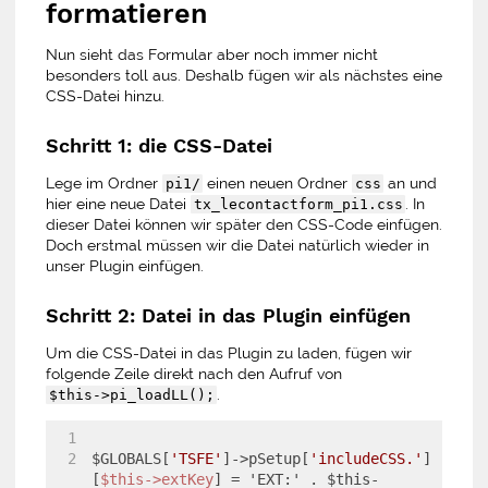
formatieren
Nun sieht das Formular aber noch immer nicht
besonders toll aus. Deshalb fügen wir als nächstes eine
CSS-Datei hinzu.
Schritt 1: die CSS-Datei
Lege im Ordner
einen neuen Ordner
an und
pi1/
css
hier eine neue Datei
. In
tx_lecontactform_pi1.css
dieser Datei können wir später den CSS-Code einfügen.
Doch erstmal müssen wir die Datei natürlich wieder in
unser Plugin einfügen.
Schritt 2: Datei in das Plugin einfügen
Um die CSS-Datei in das Plugin zu laden, fügen wir
folgende Zeile direkt nach den Aufruf von
.
$this->pi_loadLL();
$GLOBALS[
'TSFE'
]->pSetup[
'includeCSS.'
]
[
$this->extKey
] = 'EXT:' . $this-