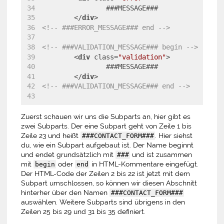
		###MESSAGE###
</
div
>
<!-- ###ERROR_MESSAGE### end -->
<!-- ###VALIDATION_MESSAGE### begin -->
<
div
class
=
"validation"
>
		###MESSAGE###
</
div
>
<!-- ###VALIDATION_MESSAGE### end -->
Zuerst schauen wir uns die Subparts an, hier gibt es
zwei Subparts. Der eine Subpart geht von Zeile 1 bis
Zeile 23 und heißt
. Hier siehst
###CONTACT_FORM###
du, wie ein Subpart aufgebaut ist. Der Name beginnt
und endet grundsätzlich mit
und ist zusammen
###
mit
oder
in HTML-Kommentare eingefügt.
begin
end
Der HTML-Code der Zeilen 2 bis 22 ist jetzt mit dem
Subpart umschlossen, so können wir diesen Abschnitt
hinterher über den Namen
###CONTACT_FORM###
auswählen. Weitere Subparts sind übrigens in den
Zeilen 25 bis 29 und 31 bis 35 definiert.