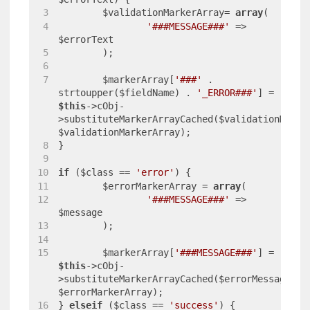
	$validationMarkerArray= 
array
(
'###MESSAGE###'
 => 
$errorText
	);
	$markerArray[
'###'
 . 
strtoupper($fieldName) . 
'_ERROR###'
] = 
$this
->cObj-
>substituteMarkerArrayCached($validationMessag
$validationMarkerArray);
}
if
 ($class == 
'error'
) {
	$errorMarkerArray = 
array
(
'###MESSAGE###'
 => 
$message
	);
	$markerArray[
'###MESSAGE###'
] = 
$this
->cObj-
>substituteMarkerArrayCached($errorMessageTemp
$errorMarkerArray);
} 
elseif
 ($class == 
'success'
) {