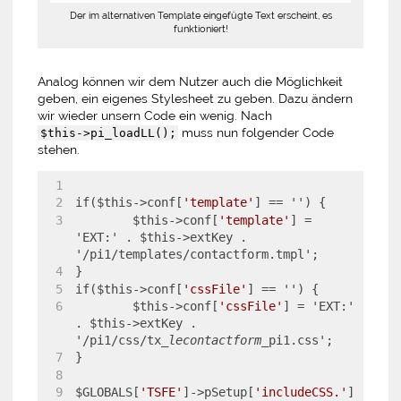
Der im alternativen Template eingefügte Text erscheint, es
funktioniert!
Analog können wir dem Nutzer auch die Möglichkeit
geben, ein eigenes Stylesheet zu geben. Dazu ändern
wir wieder unsern Code ein wenig. Nach
muss nun folgender Code
$this->pi_loadLL();
stehen.
if($this->conf[
'template'
] == '') {
	$this->conf[
'template'
] = 
'EXT:' . $this->extKey . 
'/pi1/templates/contactform.tmpl';
}
if($this->conf[
'cssFile'
] == '') {
	$this->conf[
'cssFile'
] = 'EXT:' 
. $this->extKey . 
'/pi1/css/tx
_lecontactform_
pi1.css';
}
$GLOBALS[
'TSFE'
]->pSetup[
'includeCSS.'
]