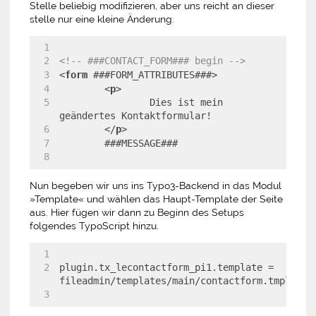
Stelle beliebig modifizieren, aber uns reicht an dieser
stelle nur eine kleine Änderung.
<!-- ###CONTACT_FORM### begin -->
<
form
 ###
FORM_ATTRIBUTES
###>
<
p
>
		Dies ist mein 
geändertes Kontaktformular!
</
p
>
	###MESSAGE###
Nun begeben wir uns ins Typo3-Backend in das Modul
»Template« und wählen das Haupt-Template der Seite
aus. Hier fügen wir dann zu Beginn des Setups
folgendes TypoScript hinzu.
plugin.tx_lecontactform_pi1.template = 
fileadmin/templates/main/contactform.tmpl