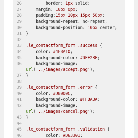
border
: 
1px
 solid;
margin
: 
10px
0px
;
padding
:
15px
10px
15px
50px
;
background-repeat
: no-repeat;
background-position
: 
10px
 center;
}
.le_contactform_form
.success
 {
color
: 
#4F8A10
;
background-color
: 
#DFF2BF
;
background-image
: 
url
(
'../images/accept.png'
);
}
.le_contactform_form
.error
 {
color
: 
#D8000C
;
background-color
: 
#FFBABA
;
background-image
: 
url
(
'../images/cancel.png'
);
}
.le_contactform_form
.validation
 {
color
: 
#D63301
;