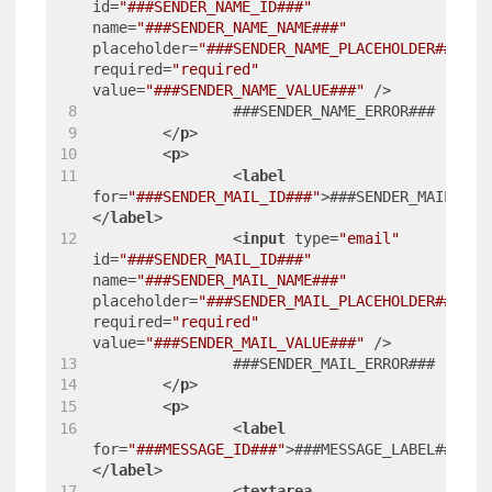
id
=
"###SENDER_NAME_ID###"
name
=
"###SENDER_NAME_NAME###"
placeholder
=
"###SENDER_NAME_PLACEHOLDER###"
required
=
"required"
value
=
"###SENDER_NAME_VALUE###"
 />
		###SENDER_NAME_ERROR###
</
p
>
<
p
>
<
label
for
=
"###SENDER_MAIL_ID###"
>
###SENDER_MAIL_LAB
</
label
>
<
input
type
=
"email"
id
=
"###SENDER_MAIL_ID###"
name
=
"###SENDER_MAIL_NAME###"
placeholder
=
"###SENDER_MAIL_PLACEHOLDER###"
required
=
"required"
value
=
"###SENDER_MAIL_VALUE###"
 />
		###SENDER_MAIL_ERROR###
</
p
>
<
p
>
<
label
for
=
"###MESSAGE_ID###"
>
###MESSAGE_LABEL###:
</
label
>
<
textarea