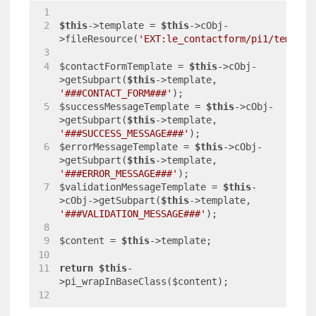
$this
->template = 
$this
->cObj-
>fileResource(
'EXT:le_contactform/pi1/templat
$contactFormTemplate = 
$this
->cObj-
>getSubpart(
$this
->template, 
'###CONTACT_FORM###'
);
$successMessageTemplate = 
$this
->cObj-
>getSubpart(
$this
->template, 
'###SUCCESS_MESSAGE###'
);
$errorMessageTemplate = 
$this
->cObj-
>getSubpart(
$this
->template, 
'###ERROR_MESSAGE###'
);
$validationMessageTemplate = 
$this
-
>cObj->getSubpart(
$this
->template, 
'###VALIDATION_MESSAGE###'
);
$content = 
$this
->template;
return
$this
-
>pi_wrapInBaseClass($content);