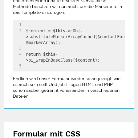
entsprechenden Inhalte ersetzen. Genau diese
Methode benutzen wir nun auch, um die Marker alle in
das Template einzufügen.
$content = 
$this
->cObj-
>substituteMarkerArrayCached($contactFormTempl
$markerArray);
return
$this
-
>pi_wrapInBaseClass($content);
Endlich wird unser Formular wieder so angezeigt, wie
es auch sein soll! Und jetzt liegen HTML und PHP
schön sauber getrennt voneinander in verschiedenen
Dateien!
Formular mit CSS