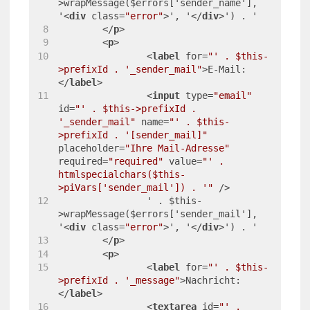
>wrapMessage($errors['sender_name'], 
'
<
div
class
=
"error"
>
', '
</
div
>
') . '
</
p
>
<
p
>
<
label
for
=
"' . $this-
>prefixId . '_sender_mail"
>
E-Mail:
</
label
>
<
input
type
=
"email"
id
=
"' . $this->prefixId . 
'_sender_mail"
name
=
"' . $this-
>prefixId . '[sender_mail]"
placeholder
=
"Ihre Mail-Adresse"
required
=
"required"
value
=
"' . 
htmlspecialchars($this-
>piVars['sender_mail']) . '"
 />
		' . $this-
>wrapMessage($errors['sender_mail'], 
'
<
div
class
=
"error"
>
', '
</
div
>
') . '
</
p
>
<
p
>
<
label
for
=
"' . $this-
>prefixId . '_message"
>
Nachricht:
</
label
>
<
textarea
id
=
"' . 