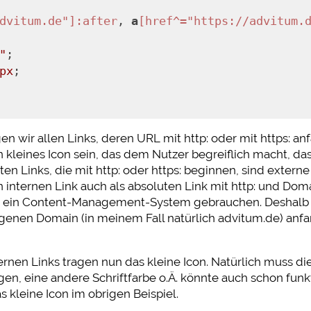
dvitum.de"]
:after
, 
a
[href^="https://advitum.
"
;
px
;
 wir allen Links, deren URL mit http: oder mit https: anfä
kleines Icon sein, das dem Nutzer begreiflich macht, das
ten Links, die mit http: oder https: beginnen, sind externe
n internen Link auch als absoluten Link mit http: und Doma
ir ein Content-Management-System gebrauchen. Deshalb w
eigenen Domain (in meinem Fall natürlich advitum.de) anf
xternen Links tragen nun das kleine Icon. Natürlich muss d
gen, eine andere Schriftfarbe o.Ä. könnte auch schon funk
s kleine Icon im obrigen Beispiel.