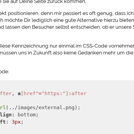
ie sie auf Deine Seite zurück kommen.
irekt positionieren, denn mir passiert es oft genug, dass i
Ich möchte Dir lediglich eine gute Alternative hierzu biet
nd lassen den Besucher selbst entscheiden, ob er unsere S
ir diese Kennzeichnung nur einmal im CSS-Code vornehme
 müssen uns in Zukunft also keine Gedanken mehr um die
ode:
fter
, 
a
[href^="https:"]
:after
rl
(../images/external.png);
lign
: bottom;
ft
: 
3px
;