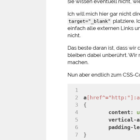
sie wissen eventuell nicht, w
Ich will mich hier gar nicht d
platziere. 
target="_blank"
einfach alle externen Links u
nicht.
Das beste daran ist, dass w
bleiben dabei unberührt. Wir
machen.
Nun aber endlich zum CSS-C
a
[href^="http:"]
:a
{
content
: 
u
vertical-a
padding-le
}