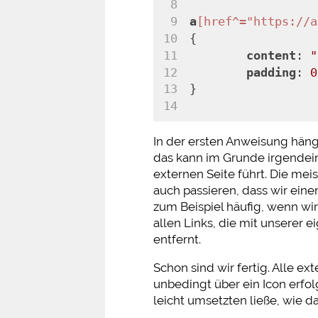
a
[href^="https://a
{
content
: 
"
padding
: 
0
}
In der ersten Anweisung hängen
das kann im Grunde irgendein 
externen Seite führt. Die meis
auch passieren, dass wir eine
zum Beispiel häufig, wenn w
allen Links, die mit unserer 
entfernt.
Schon sind wir fertig. Alle e
unbedingt über ein Icon erfol
leicht umsetzten ließe, wie da